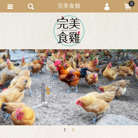
0
完美食雞
會員登入
會員註冊
忘記密碼
訂單查詢
匯款通知
1
2