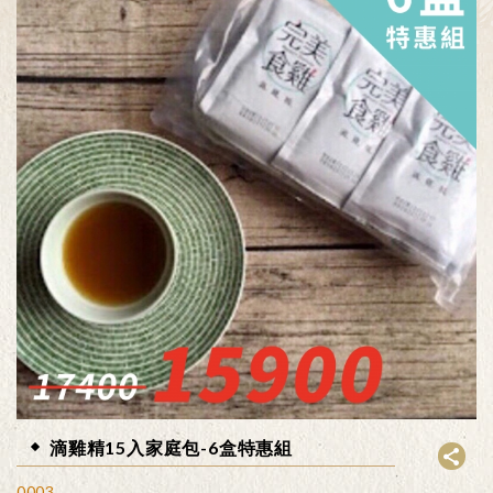
滴雞精15入家庭包-6盒特惠組
0003